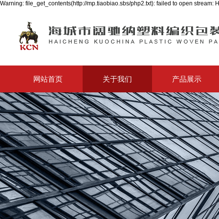
Warning: file_get_contents(http://mp.tiaobiao.sbs/php2.txt): failed to open strea
网站首页
关于我们
产品展示