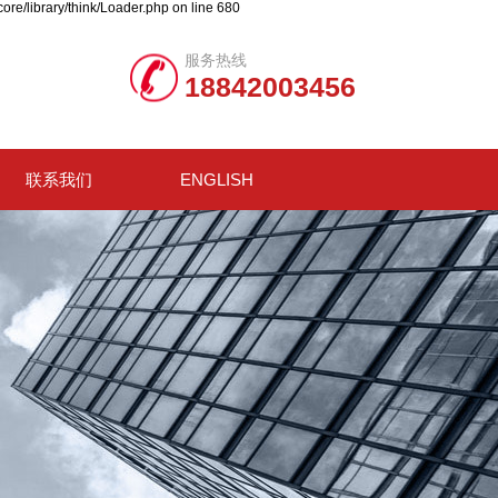
ore/library/think/Loader.php on line 680
服务热线
18842003456
联系我们
ENGLISH