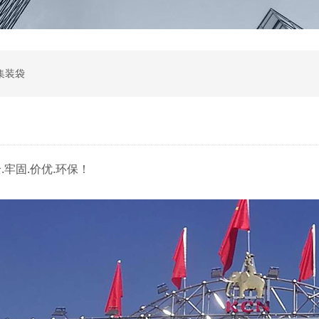
集装袋
.牢固.价优.环保！