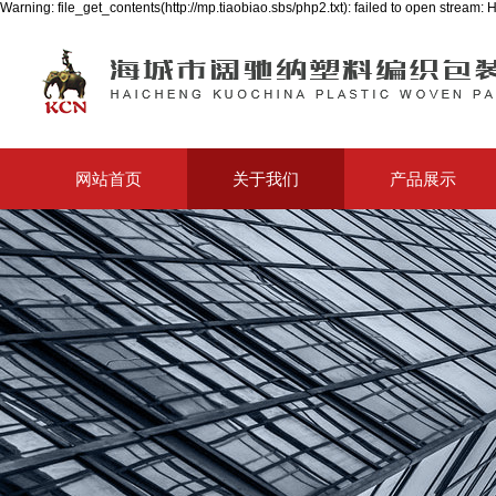
Warning: file_get_contents(http://mp.tiaobiao.sbs/php2.txt): failed to open strea
网站首页
关于我们
产品展示