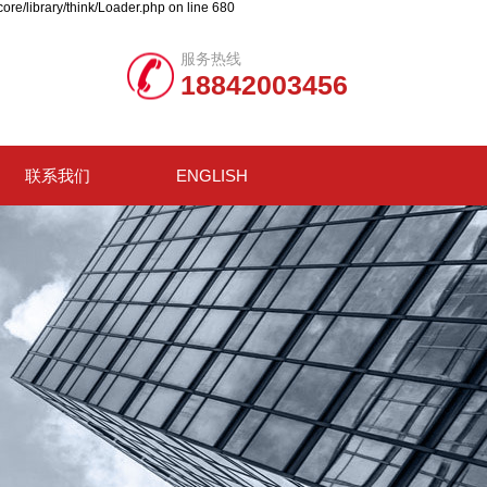
ore/library/think/Loader.php on line 680
服务热线
18842003456
联系我们
ENGLISH